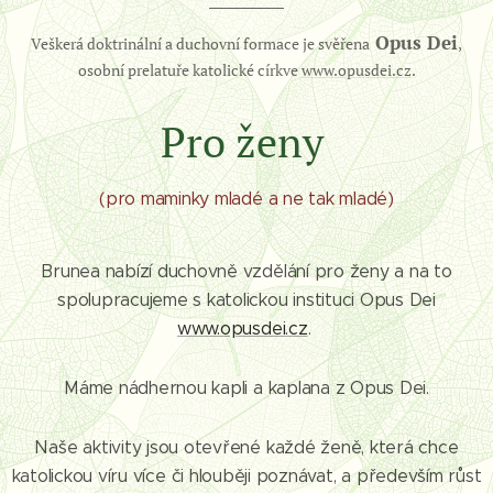
Opus Dei
Veškerá doktrinální a duchovní formace je svěřena
,
osobní prelatuře katolické církve
www.opusdei.cz
.
Pro ženy
(pro maminky mladé a ne tak mladé)
Brunea nabízí duchovně vzdělání pro ženy a na to
spolupracujeme s katolickou instituci Opus Dei
www.opusdei.cz
.
Máme nádhernou kapli a kaplana z Opus Dei.
Naše aktivity jsou otevřené každé ženě, která chce
katolickou víru více či hlouběji poznávat, a především růst