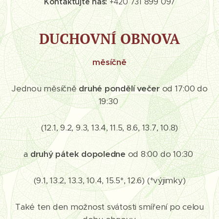
Kontaktujte nás:
+420 731 899 097
DUCHOVNÍ OBNOVA
měsíčně
Jednou měsíčně
druhé pondělí
večer
od 17:00 do
19:30
(12.1, 9.2, 9.3, 13.4, 11.5, 8.6, 13.7, 10.8)
a
druhý pátek
dopoledne
od 8:00 do 10:30
(9.1, 13.2, 13.3, 10.4, 15.5*, 12.6) (*výjimky)
Také ten den možnost svátosti smíření po celou