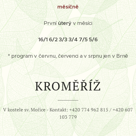
měsíčně
První
úterý
v měsíci
16/1 6/2 3/3 3
/4 7/5 5/6
* program v červnu, červenci a v srpnu jen v Brně
KROMĚŘÍŽ
V kostele sv. Mořice - Kontakt: +420 774 962 815 / +420 607
103 779