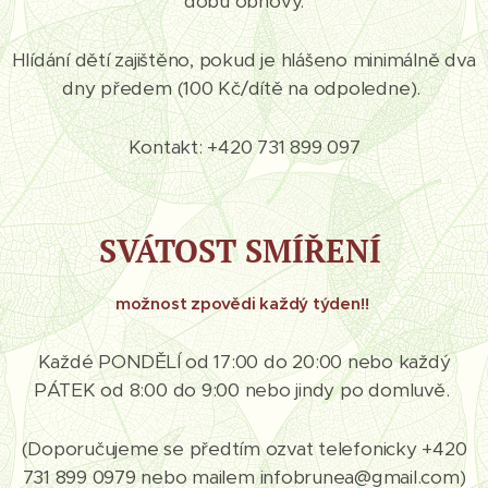
dobu obnovy.
Hlídání dětí zajištěno, pokud je hlášeno minimálně dva
dny předem (100 Kč/dítě na odpoledne).
Kontakt: +420 731 899 097
SVÁTOST SMÍŘENÍ
možnost zpovědi každý týden!!
Každé PONDĚLÍ od 17:00 do 20:00 nebo každý
PÁTEK od 8:00 do 9:00 nebo jindy po domluvě.
(Doporučujeme se předtím ozvat telefonicky +420
731 899 0979 nebo mailem infobrunea@gmail.com)